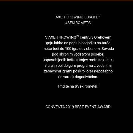
AXE THROWING EUROPE™
#SEKIROMET®
®
V AXE THROWING
centru v Orehovem
gaju lahko na pop up dogodku na tarče
meče tudi do 100 igralcev obenem. Seveda
pod skrbnim vodstvom posebej
usposobljenih inštruktorjev meta sekire, ki
v uro in pol dolgem programu z vodenimi
zabavnimi igrami poskrbijo za nepozabno
(in varno) dogodivščino.
Pridite na #Sekiromet®!
CONVENTA 2019 BEST EVENT AWARD