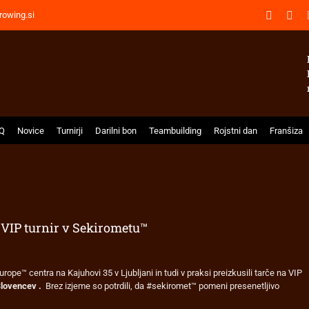
WhatsA
Fac
rowing.si
Q
Novice
Turnirji
Darilni bon
Teambuilding
Rojstni dan
Franšiza
VIP turnir v Sekirometu™
rope™ centra na Kajuhovi 35 v Ljubljani in tudi v praksi preizkusili tarče na VIP
Slovencev .
Brez izjeme so potrdili, da #sekiromet™ pomeni presenetljivo