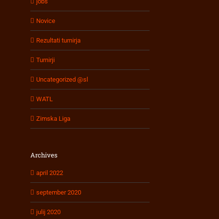
jobs
Novice
Rezultati turnirja
Turnirji
Uncategorized @sl
WATL
Zimska Liga
Archives
april 2022
september 2020
julij 2020