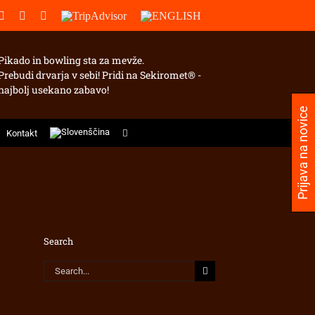
pp
ebook
Instagram
YouTube
Email
TripAdvisor
ENGLISH
Pikado in bowling sta za mevže.
Prebudi drvarja v sebi! Pridi na Sekiromet® -
najbolj usekano zabavo!
Prijava na novice
Kontakt
Search
Search
for: