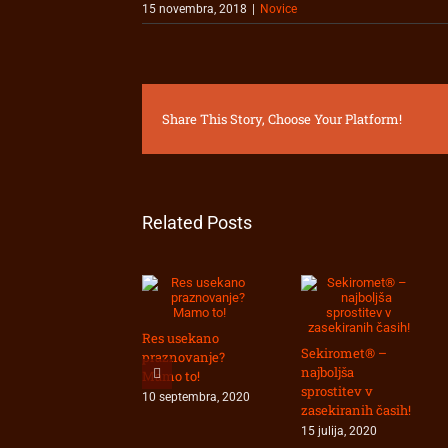
15 novembra, 2018
|
Novice
Share This Story, Choose Your Platform!
Related Posts
Res usekano
Sekiromet® –
praznovanje?
najboljša
Mamo to!
sprostitev v
10 septembra, 2020
zasekiranih časih!
15 julija, 2020