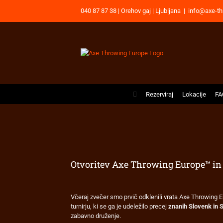
Skip
040 87 87 38 | Orehov gaj | Ljubljana
|
info@axe-th
to
content
Rezerviraj
Lokacije
FA
Otvoritev Axe Throwing Europe™ in 
View
Larger
Včeraj zvečer smo prvič odklenili vrata Axe Throwing Eu
Image
turnirju, ki se ga je udeležilo precej
znanih Slovenk in 
zabavno druženje.