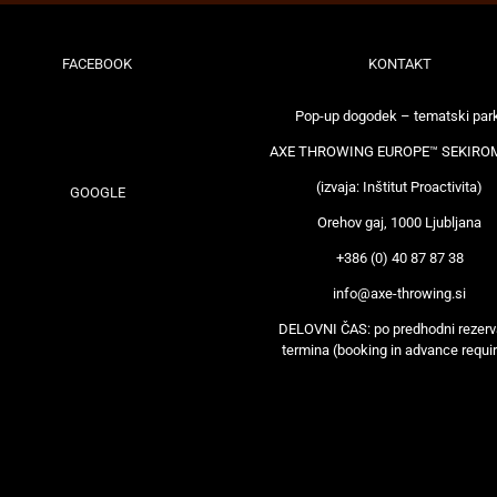
FACEBOOK
KONTAKT
Pop-up dogodek – tematski par
AXE THROWING EUROPE™ SEKIRO
(izvaja: Inštitut Proactivita)
GOOGLE
Orehov gaj, 1000 Ljubljana
+386 (0) 40 87 87 38
info@axe-throwing.si
DELOVNI ČAS: po predhodni rezerva
termina (booking in advance requi