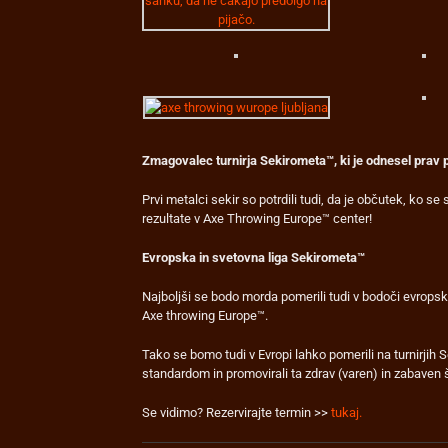
Zmagovalec turnirja Sekirometa™, ki je odnesel prav p
Prvi metalci sekir so potrdili tudi, da je občutek, ko se 
rezultate v Axe Throwing Europe™ center!
Evropska in svetovna liga Sekirometa™
Najboljši se bodo morda pomerili tudi v bodoči evropsk
Axe throwing Europe™.
Tako se bomo tudi v Evropi lahko pomerili na turnirjih 
standardom in promovirali ta zdrav (varen) in zabaven 
Se vidimo? Rezervirajte termin >>
tukaj.