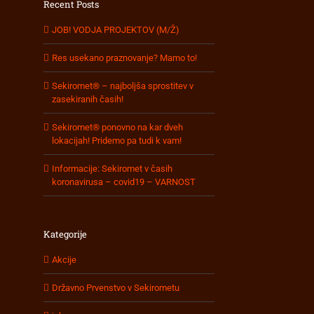
Recent Posts
JOB! VODJA PROJEKTOV (M/Ž)
Res usekano praznovanje? Mamo to!
Sekiromet® – najboljša sprostitev v
zasekiranih časih!
Sekiromet® ponovno na kar dveh
lokacijah! Pridemo pa tudi k vam!
Informacije: Sekiromet v časih
koronavirusa – covid19 – VARNOST
Kategorije
Akcije
Državno Prvenstvo v Sekirometu