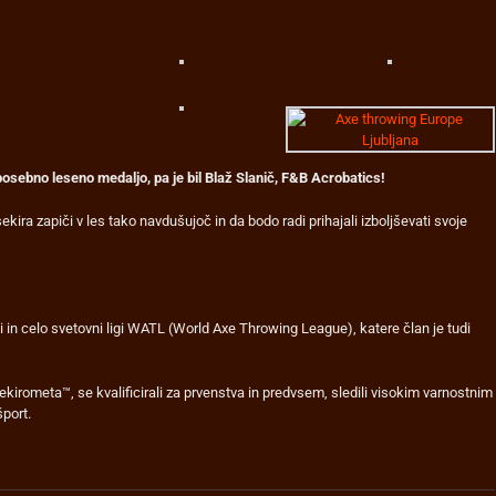
osebno leseno medaljo, pa je bil Blaž Slanič, F&B Acrobatics!
sekira zapiči v les tako navdušujoč in da bodo radi prihajali izboljševati svoje
i in celo svetovni ligi WATL (World Axe Throwing League), katere član je tudi
Sekirometa™, se kvalificirali za prvenstva in predvsem, sledili visokim varnostnim
šport.