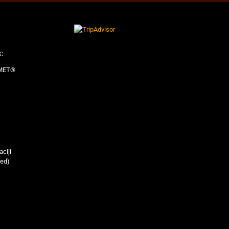
k:
MET®
ciji
red)