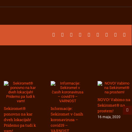
Facebook
X
Reddit
LinkedIn
WhatsApp
Tumblr
Pinterest
Vk
Ema
NOVO! Vabimo na
Sekiromet® na
Sekiromet®
Informacije:
prostem!
ponovno na kar
Sekiromet v časih
16 maja, 2020
dveh lokacijah!
koronavirusa –
Pridemo pa tudi k
covid19 –
vam!
VARNOST