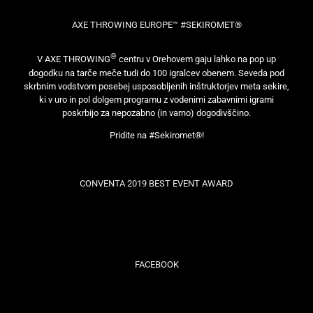
AXE THROWING EUROPE™ #SEKIROMET®
®
V AXE THROWING
centru v Orehovem gaju lahko na pop up
dogodku na tarče meče tudi do 100 igralcev obenem. Seveda pod
skrbnim vodstvom posebej usposobljenih inštruktorjev meta sekire,
ki v uro in pol dolgem programu z vodenimi zabavnimi igrami
poskrbijo za nepozabno (in varno) dogodivščino.
Pridite na #Sekiromet®!
CONVENTA 2019 BEST EVENT AWARD
FACEBOOK