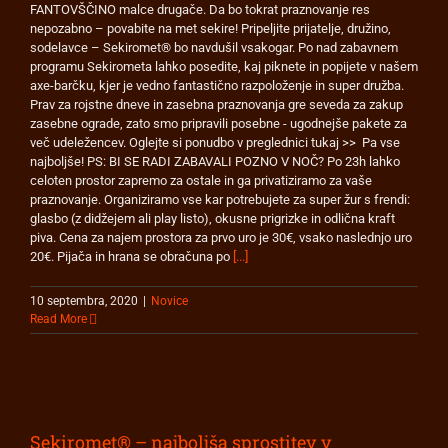
FANTOVŠČINO malce drugače. Da bo tokrat praznovanje res
nepozabno – povabite na met sekire! Pripeljite prijatelje, družino,
sodelavce – Sekiromet® bo navdušil vsakogar. Po nad zabavnem
programu Sekirometa lahko posedite, kaj piknete in popijete v našem
axe-barčku, kjer je vedno fantastično razpoloženje in super družba.
Prav za rojstne dneve in zasebna praznovanja gre seveda za zakup
zasebne ograde, zato smo pripravili posebne - ugodnejše pakete za
več udeležencev. Oglejte si ponudbo v preglednici tukaj >> Pa vse
najboljše! PS: BI SE RADI ZABAVALI POZNO V NOČ? Po 23h lahko
celoten prostor zapremo za ostale in ga privatiziramo za vaše
praznovanje. Organiziramo vse kar potrebujete za super žur s frendi:
glasbo (z didžejem ali play listo), okusne prigrizke in odlična kraft
piva. Cena za najem prostora za prvo uro je 30€, vsako naslednjo uro
20€. Pijača in hrana se obračuna po
[...]
10 septembra, 2020
|
Novice
Read More
Sekiromet® – najboljša sprostitev v