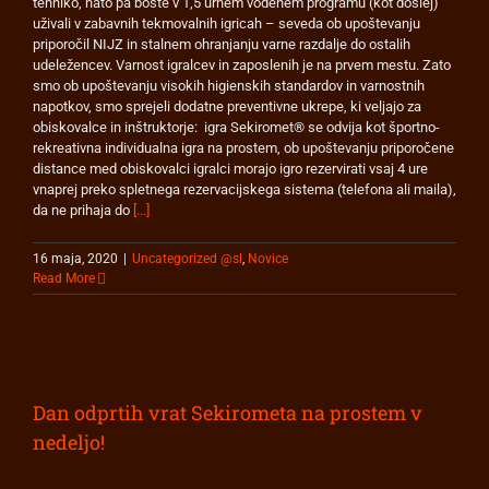
tehniko, nato pa boste v 1,5 urnem vodenem programu (kot doslej)
uživali v zabavnih tekmovalnih igricah – seveda ob upoštevanju
priporočil NIJZ in stalnem ohranjanju varne razdalje do ostalih
udeležencev. Varnost igralcev in zaposlenih je na prvem mestu. Zato
smo ob upoštevanju visokih higienskih standardov in varnostnih
napotkov, smo sprejeli dodatne preventivne ukrepe, ki veljajo za
obiskovalce in inštruktorje: igra Sekiromet® se odvija kot športno-
rekreativna individualna igra na prostem, ob upoštevanju priporočene
distance med obiskovalci igralci morajo igro rezervirati vsaj 4 ure
vnaprej preko spletnega rezervacijskega sistema (telefona ali maila),
da ne prihaja do
[...]
16 maja, 2020
|
Uncategorized @sl
,
Novice
Read More
Dan odprtih vrat Sekirometa na prostem v
nedeljo!