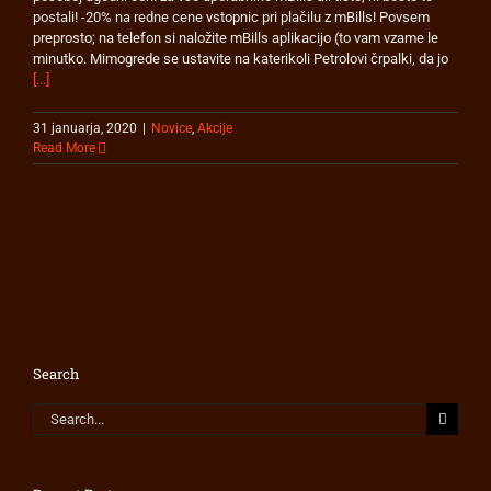
postali! -20% na redne cene vstopnic pri plačilu z mBills! Povsem
preprosto; na telefon si naložite mBills aplikacijo (to vam vzame le
minutko. Mimogrede se ustavite na katerikoli Petrolovi črpalki, da jo
[...]
31 januarja, 2020
|
Novice
,
Akcije
Read More
Search
Search
for: