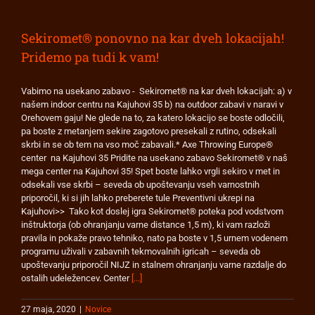
Sekiromet® ponovno na kar dveh lokacijah!
Pridemo pa tudi k vam!
Vabimo na usekano zabavo - Sekiromet® na kar dveh lokacijah: a) v
našem indoor centru na Kajuhovi 35 b) na outdoor zabavi v naravi v
Orehovem gaju! Ne glede na to, za katero lokacijo se boste odločili,
pa boste z metanjem sekire zagotovo presekali z rutino, odsekali
skrbi in se ob tem na vso moč zabavali.* Axe Throwing Europe®
center na Kajuhovi 35 Pridite na usekano zabavo Sekiromet® v naš
mega center na Kajuhovi 35! Spet boste lahko vrgli sekiro v met in
odsekali vse skrbi – seveda ob upoštevanju vseh varnostnih
priporočil, ki si jih lahko preberete tule Preventivni ukrepi na
Kajuhovi>> Tako kot doslej igra Sekiromet® poteka pod vodstvom
inštruktorja (ob ohranjanju varne distance 1,5 m), ki vam razloži
pravila in pokaže pravo tehniko, nato pa boste v 1,5 urnem vodenem
programu uživali v zabavnih tekmovalnih igricah – seveda ob
upoštevanju priporočil NIJZ in stalnem ohranjanju varne razdalje do
ostalih udeležencev. Center
[...]
27 maja, 2020
|
Novice