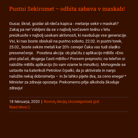
Pustni Sekiromet – odbita zabava v maskah!
Gusar, škrat, gozdar ali rdeča kapica - metanje sekir v maskah?
Zakaj pa ne! Vabljeni da se v najbolj norčavem tednu v letu
preizkusite v najbolj usekani aktivnosti, ki navdušuje vse generacije.
Vsi, ki nas boste obiskali na pustno soboto, 22.02. in pustni torek,
25.02., boste sekire metali kar 20% ceneje! Čaka vas tudi sladko
presenečenje. Posebna akcija: ob plačilu z aplikacijo mBills »Eno
pivo plačaš, drugega časti mBills«! Povsem preprosto; na telefon si
naložite mBills aplikacijo (to vam vzame le minutko). Mimogrede se
ustavite na katerikoli Petrolovi črpalki, da jo aktivirate in nanjo
naložite nekaj dobroimetja – in že lahko pijete dva, za ceno enega! *
Minister za zdravje opozarja: Prekomerno pitje alkohola škoduje
zdravju!
18 februarja, 2020
|
Novice
,
Akcije
,
Uncategorized @sl
Read More