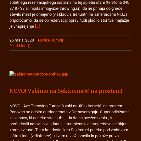
spletnega rezervacijskega sistema na tej spletni stani (telefona 040
87 87 38 ali maila info@axe-throwing.si), da ne prihaja do gneče,
število mest je omejeno (v skladu s trenuntnimi smernicami NIJZ)
priporočamo, da se ob rezervaciji opravi tudi plačilo storitve: najlažje
je vnaprejšnje
[...]
26 maja, 2020
|
Novice
,
Turnirji
Read More
NOVO! Vabimo na Sekiromet® na prostem!
NOVO! Axe Throwing Europe® vabi na #Sekiromet® na prostem!
Ponovno se odpira outdoor enota v Orehovem gaju. Super priložnost
za zabavo, ki odseka vse skrbi – in še na svežem zraku, v
prečudoviti naravi in v skladu s smernicami za preprečevanje širjenja
korona virusa. Tako kot doslej igra Sekiromet poteka pod vodstvom
inštruktorja (z distance), ki vam razloži pravila in pokaže pravo