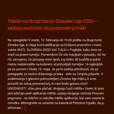
Vabilo na drugi turnir Zimske Lige 2020 –
zadnja možnost, da postanete prvak!
Ne spreglejte! V sredo, 12. februarja ob 19.00 pridite na drugi turnir
Zimske lige, ki šteje kot kvalifikacije za Državno prvenstvo v metu
sekire WATL SLOVENIA 2020! Več TULE>> Poglejte, kako smo se
imeli na prvem turnirju: Pomembno! Če ste manjkali v januarju, nič še
nič zamujeno, če januarja niste igrali, saj lahko 40 kvalifikacijskih
metov nadoknadite na katerem od prihodnjih turnirjev. 16 najboljših
pa se pomeri v finalu 15. maja. Je pa to zadnja priložnosti, da se
potegujete za naslov državnega prvaka - zato se čimprej prijavite. V
sodelovanju z glavnim pokroviteljem Zimske lige mBILLS smo
priravlili še nekaj presenečenj, ki vam bodo gotovo všeč!
UGODNOSTI: »Eno pivo plačaš, drugega časti mBills« Vsem, ki prvo
pivo plačajo prek aplikacije mBills, spijejo drugega zastonj! Povsem
preprosto - na telefon si naložite mBills aplikacijo, kar vam vzame le
minutko. Mimogrede se ustavite na katerikoli Petrolovi črpalki, da jo
aktivirate
[...]