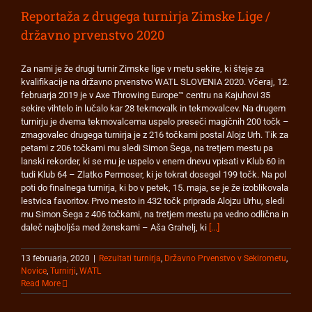
Reportaža z drugega turnirja Zimske Lige /
državno prvenstvo 2020
Za nami je že drugi turnir Zimske lige v metu sekire, ki šteje za
kvalifikacije na državno prvenstvo WATL SLOVENIA 2020. Včeraj, 12.
februarja 2019 je v Axe Throwing Europe™ centru na Kajuhovi 35
sekire vihtelo in lučalo kar 28 tekmovalk in tekmovalcev. Na drugem
turnirju je dvema tekmovalcema uspelo preseči magičnih 200 točk –
zmagovalec drugega turnirja je z 216 točkami postal Alojz Urh. Tik za
petami z 206 točkami mu sledi Simon Šega, na tretjem mestu pa
lanski rekorder, ki se mu je uspelo v enem dnevu vpisati v Klub 60 in
tudi Klub 64 – Zlatko Permoser, ki je tokrat dosegel 199 točk. Na pol
poti do finalnega turnirja, ki bo v petek, 15. maja, se je že izoblikovala
lestvica favoritov. Prvo mesto in 432 točk priprada Alojzu Urhu, sledi
mu Simon Šega z 406 točkami, na tretjem mestu pa vedno odlična in
daleč najboljša med ženskami – Aša Grahelj, ki
[...]
13 februarja, 2020
|
Rezultati turnirja
,
Državno Prvenstvo v Sekirometu
,
Novice
,
Turnirji
,
WATL
Read More