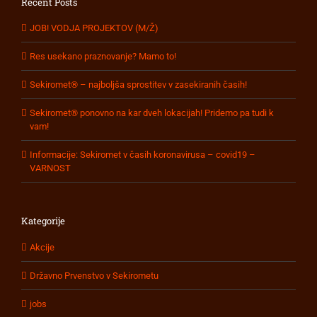
Recent Posts
JOB! VODJA PROJEKTOV (M/Ž)
Res usekano praznovanje? Mamo to!
Sekiromet® – najboljša sprostitev v zasekiranih časih!
Sekiromet® ponovno na kar dveh lokacijah! Pridemo pa tudi k
vam!
Informacije: Sekiromet v časih koronavirusa – covid19 –
VARNOST
Kategorije
Akcije
Državno Prvenstvo v Sekirometu
jobs