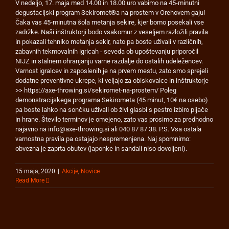
V nedeljo, 17. maja med 14.00 in 18.00 uro vabimo na 45-minutni
degustacijski program Sekiromet®a na prostem v Orehovem gaju!
Čaka vas 45-minutna šola metanja sekire, kjer bomo posekali vse
zadržke. Naši inštruktorji bodo vsakomur z veseljem razložili pravila
in pokazali tehniko metanja sekir, nato pa boste uživali v različnih,
zabavnih tekmovalnih igricah - seveda ob upoštevanju priporočil
NIJZ in stalnem ohranjanju varne razdalje do ostalih udeležencev.
Varnost igralcev in zaposlenih je na prvem mestu, zato smo sprejeli
dodatne preventivne ukrepe, ki veljajo za obiskovalce in inštruktorje
>> https://axe-throwing.si/sekiromet-na-prostem/ Poleg
demonstracijskega programa Sekirometa (45 minut, 10€ na osebo)
pa boste lahko na sončku uživali ob živi glasbi s pestro izbiro pijače
in hrane. Število terminov je omejeno, zato vas prosimo za predhodno
najavno na info@axe-throwing.si ali 040 87 87 38. P.S. Vsa ostala
varnostna pravila pa ostajajo nespremenjena. Naj spomnimo:
obvezna je zaprta obutev (japonke in sandali niso dovoljeni).
15 maja, 2020
|
Akcije
,
Novice
Read More