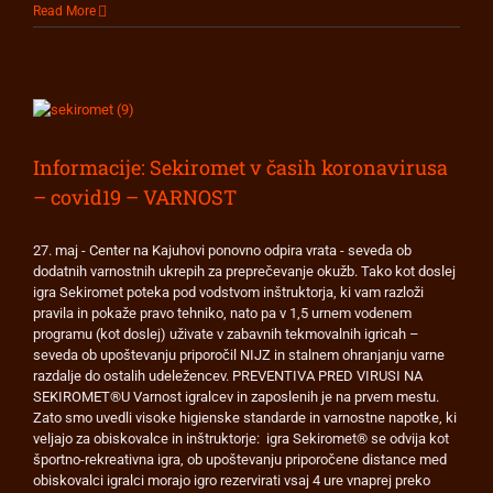
Read More
Informacije: Sekiromet v časih koronavirusa
– covid19 – VARNOST
27. maj - Center na Kajuhovi ponovno odpira vrata - seveda ob
dodatnih varnostnih ukrepih za preprečevanje okužb. Tako kot doslej
igra Sekiromet poteka pod vodstvom inštruktorja, ki vam razloži
pravila in pokaže pravo tehniko, nato pa v 1,5 urnem vodenem
programu (kot doslej) uživate v zabavnih tekmovalnih igricah –
seveda ob upoštevanju priporočil NIJZ in stalnem ohranjanju varne
razdalje do ostalih udeležencev. PREVENTIVA PRED VIRUSI NA
SEKIROMET®U Varnost igralcev in zaposlenih je na prvem mestu.
Zato smo uvedli visoke higienske standarde in varnostne napotke, ki
veljajo za obiskovalce in inštruktorje: igra Sekiromet® se odvija kot
športno-rekreativna igra, ob upoštevanju priporočene distance med
obiskovalci igralci morajo igro rezervirati vsaj 4 ure vnaprej preko