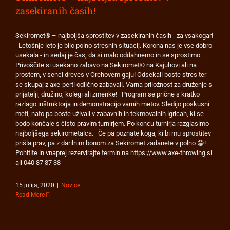
zasekiranih časih!
Sekiromet® – najboljša sprostitev v zasekiranih časih - za vsakogar!
Letošnje leto je bilo polno stresnih situacij. Korona nas je vse dobro
usekala - in sedaj je čas, da si malo oddahnemo in se sprostimo.
Privoščite si usekano zabavo na Sekiromet® na Kajuhovi ali na
prostem, v senci dreves v Orehovem gaju! Odsekali boste stres ter
se skupaj z axe-perti odlično zabavali. Varna priložnost za druženje s
prijatelji, družino, kolegi ali zmenke! Program se prične s kratko
razlago inštruktorja in demonstracijo varnih metov. Sledijo poskusni
meti, nato pa boste uživali v zabavnih in tekmovalnih igricah, ki se
bodo končale s čisto pravim turnirjem. Po koncu turnirja razglasimo
najboljšega sekirometalca. Če pa poznate koga, ki bi mu sprostitev
prišla prav, pa z darilnim bonom za Sekiromet zadanete v polno 😁!
Pohitite in vnaprej rezervirajte termin na https://www.axe-throwing.si
ali 040 87 87 38
15 julija, 2020
|
Novice
Read More