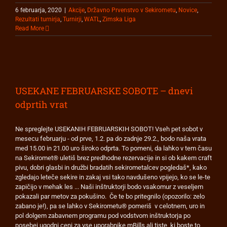
6 februarja, 2020
|
Akcije
,
Državno Prvenstvo v Sekirometu
,
Novice
,
Rezultati turnirja
,
Turnirji
,
WATL
,
Zimska Liga
Read More
USEKANE FEBRUARSKE SOBOTE – dnevi
odprtih vrat
Ne spreglejte USEKANIH FEBRUARSKIH SOBOT! Vseh pet sobot v
mesecu februarju - od prve, 1.2. pa do zadnje 29.2., bodo naša vrata
med 15.00 in 21.00 uro široko odprta. To pomeni, da lahko v tem času
na Sekiromet® uletiš brez predhodne rezervacije in si ob kakem craft
pivu, dobri glasbi in družbi bradatih sekirometalcev pogledaš*, kako
zgledajo leteče sekire in zakaj vsi tako navdušeno vpijejo, ko se le-te
zapičijo v mehak les ... Naši inštruktorji bodo vsakomur z veseljem
pokazali par metov za pokušino. Če te bo pritegnilo (opozorilo: zelo
zabano je!), pa se lahko v Sekirometu® pomeriš v celotnem, uro in
pol dolgem zabavnem programu pod vodstvom inštruktorja po
posebej ugodni ceni za vse uporabnike mBills ali tiste, ki boste to