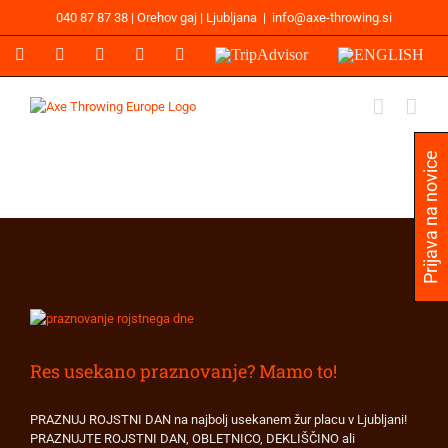
Skip
040 87 87 38 | Orehov gaj | Ljubljana
|
info@axe-throwing.si
to
content
WhatsApp
Facebook
Instagram
YouTube
Email
TripAdvisor
ENGLISH
Pikado in bowling sta za mevže.
Prijava na novice
Prebudi drvarja v sebi! Pridi na Sekiromet® -
najbolj usekano zabavo!
Res usekano praznovanje? Mamo to!
PRAZNUJ ROJSTNI DAN na najbolj usekanem žur placu v Ljubljani!
PRAZNUJTE ROJSTNI DAN, OBLETNICO, DEKLIŠČINO ali