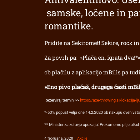
samske, ločene in pa
romantike.
Pridite na Sekiromet! Sekire, rock i
Za povrh pa: »Plača en, igrata dva!*
ob plačilu z aplikacijo mBills pa tudi
»Eno pivo plačaš, drugega časti mBil
Rezerviraj termin >>
https://axe-throwing.si/lokacija-lj
*-50% popust velja dne 14.2.2020 ob nakupu dveh vstop
** Minister za zdravje opozarja: Prekomerno pitje alko
4 februarja, 2020
|
Akcije