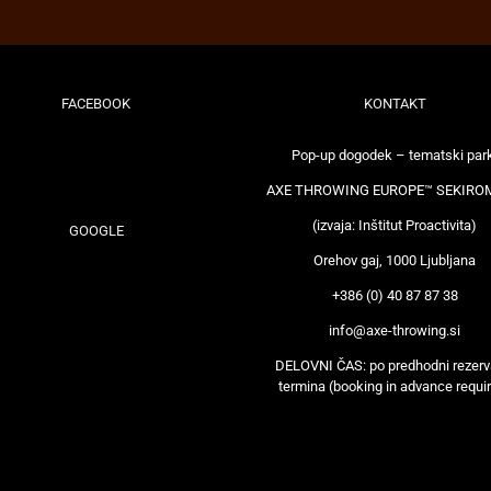
FACEBOOK
KONTAKT
Pop-up dogodek – tematski par
AXE THROWING EUROPE™ SEKIRO
(izvaja: Inštitut Proactivita)
GOOGLE
Orehov gaj, 1000 Ljubljana
+386 (0) 40 87 87 38
info@axe-throwing.si
DELOVNI ČAS: po predhodni rezerva
termina (booking in advance requi