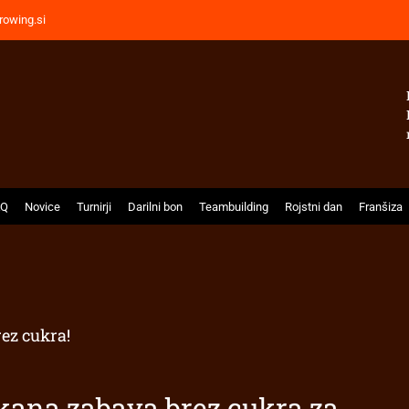
rowing.si
AQ
Novice
Turnirji
Darilni bon
Teambuilding
Rojstni dan
Franšiza
ez cukra!
kana zabava brez cukra za