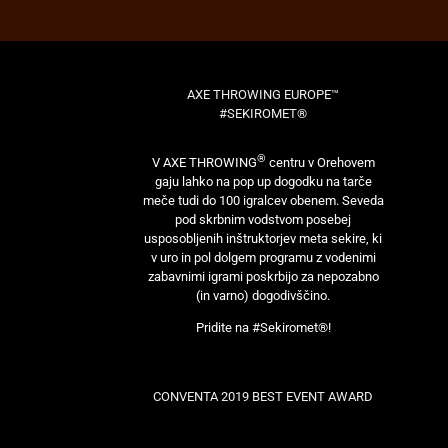
AXE THROWING EUROPE™
#SEKIROMET®
®
V AXE THROWING
centru v Orehovem
gaju lahko na pop up dogodku na tarče
meče tudi do 100 igralcev obenem. Seveda
pod skrbnim vodstvom posebej
usposobljenih inštruktorjev meta sekire, ki
v uro in pol dolgem programu z vodenimi
zabavnimi igrami poskrbijo za nepozabno
(in varno) dogodivščino.
Pridite na #Sekiromet®!
CONVENTA 2019 BEST EVENT AWARD