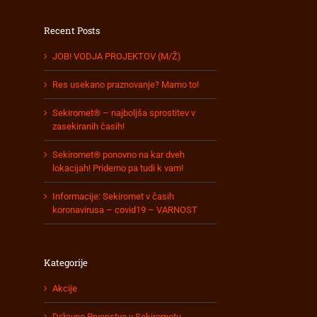
Recent Posts
JOB! VODJA PROJEKTOV (M/Ž)
Res usekano praznovanje? Mamo to!
Sekiromet® – najboljša sprostitev v
zasekiranih časih!
Sekiromet® ponovno na kar dveh
lokacijah! Pridemo pa tudi k vam!
Informacije: Sekiromet v časih
koronavirusa – covid19 – VARNOST
Kategorije
Akcije
Državno Prvenstvo v Sekirometu